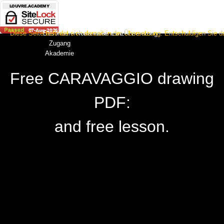
Diese Seite befindet sich derzeit in der Übersetzung. Entschuldigen Sie
Besonderer
Kostenlose PDF
Kontakt
Einzel Beratung
Zugang
Akademie
Free CARAVAGGIO
drawing
PDF:
and free lesson.